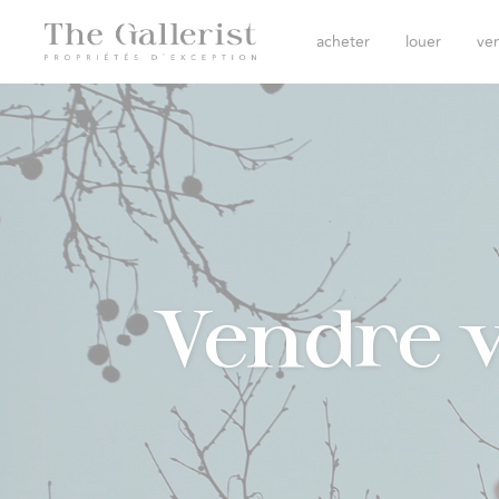
acheter
louer
ve
Vendre v