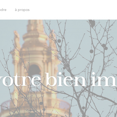
ndre
à propos
otre bien i