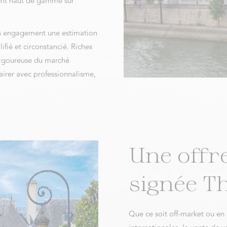
ment haut de gamme sur
ans engagement une estimation
ifié et circonstancié. Riches
 rigoureuse du marché
airer avec professionnalisme,
Une offr
signée Th
Que ce soit off-market ou en p