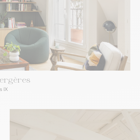
Bergères
s IX