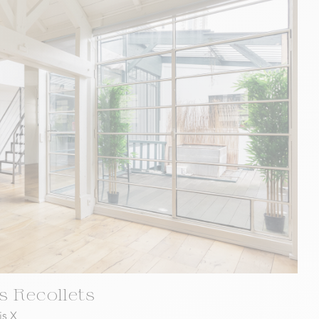
s Recollets
is X