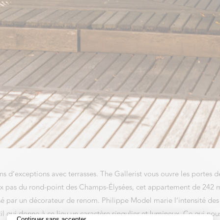
ns d’exceptions avec terrasses. The Gallerist vous ouvre les portes d
deux pas du rond-point des Champs-Élysées, cet appartement de 242 
sé par un décorateur de renom. Philippe Model marie l’intensité des
l qui donne à ce lieu un caractère singulier et lumineux. Ce qui nou