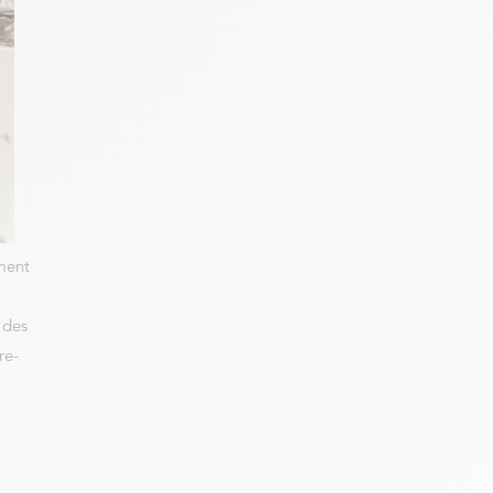
ment
 des
re-