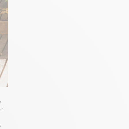
e
m²
s