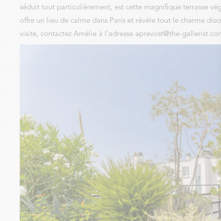
séduit tout particulièrement, est cette magnifique terrasse végé
offre un lieu de calme dans Paris et révèle tout le charme di
visite, contactez Amélie à l’adresse aprevost@the-gallerist.c